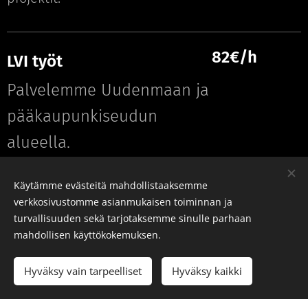
82€/h
LVI työt
Palvelemme Uudenmaan ja
pääkaupunkiseudun
alueella.
Käytämme evästeitä mahdollistaaksemme
verkkosivustomme asianmukaisen toiminnan ja
turvallisuuden sekä tarjotaksemme sinulle parhaan
mahdollisen käyttökokemuksen.
Pexels
palvelun toimittamat kuvat
Hyväksy vain tarpeelliset
Hyväksy kaikki
Aloita
Luo kotisivut ilmaiseksi!
Luotu
Webnodella
Evästeet